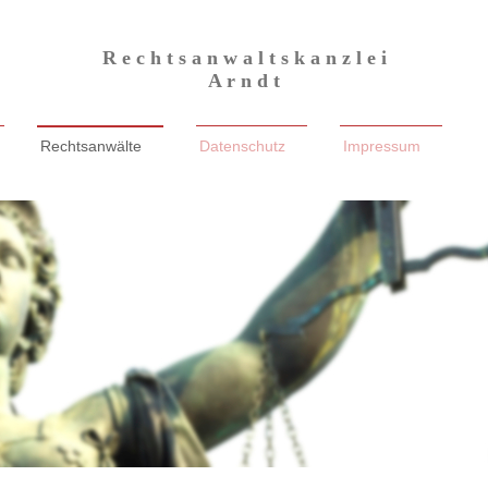
R e c h t s a n w a l t s k a n z l e i
A r n d t
Rechtsanwälte
Datenschutz
Impressum